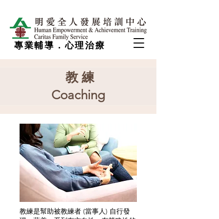
專業輔導．心理治療
​教 練
Coaching
教練是幫助被教練者 (當事人) 自行發