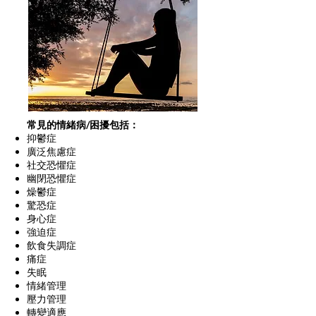
常見的情緒病/困擾包括：
抑鬱症
廣泛焦慮症
社交恐懼症
幽閉恐懼症
燥鬱症
驚恐症
身心症
強迫症
飲食失調症
痛症
失眠
情緒管理
壓力管理
​轉變適應