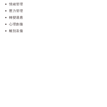
情緒管理
壓力管理
​轉變適應
​心理創傷
離別哀傷​​