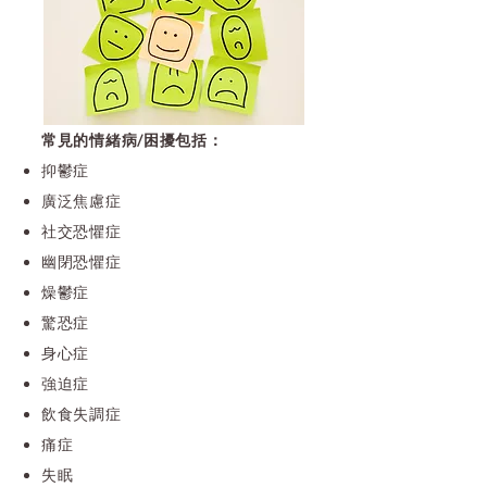
常見的情緒病/困擾包括：
抑鬱症
廣泛焦慮症
社交恐懼症
幽閉恐懼症
燥鬱症
驚恐症
身心症
強迫症
飲食失調症
痛症
失眠